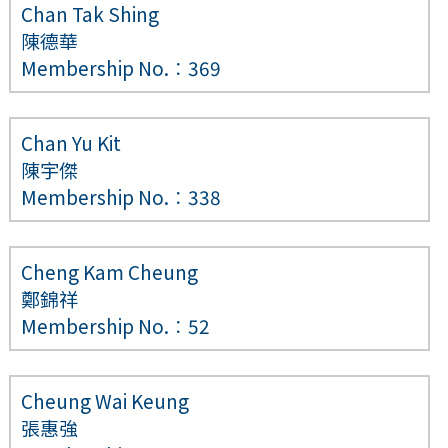
Chan Tak Shing
陳德華
Membership No.︰369
Chan Yu Kit
陳宇傑
Membership No.︰338
Cheng Kam Cheung
鄭錦祥
Membership No.︰52
Cheung Wai Keung
張惠強