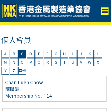
個人會員
A
B
C
D
E
F
G
H
I
J
K
L
M
N
O
P
Q
R
S
T
U
V
W
X
Y
Z
其他
Chan Luen Chow
陳聯洲
Membership No.︰14