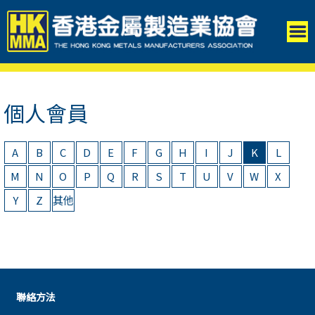
個人會員
A
B
C
D
E
F
G
H
I
J
K
L
M
N
O
P
Q
R
S
T
U
V
W
X
Y
Z
其他
聯絡方法