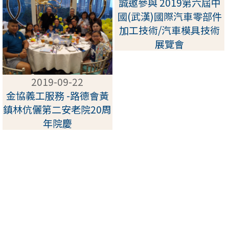
誠邀參與 2019第六屆中
國(武漢)國際汽車零部件
加工技術/汽車模具技術
展覽會
2019-09-22
金協義工服務 -路德會黃
鎮林伉儷第二安老院20周
年院慶