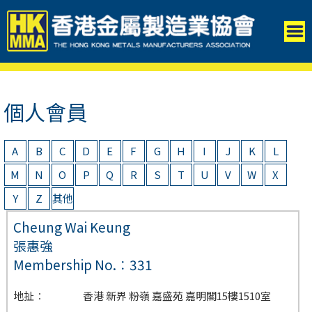
個人會員
A
B
C
D
E
F
G
H
I
J
K
L
M
N
O
P
Q
R
S
T
U
V
W
X
Y
Z
其他
Cheung Wai Keung
張惠強
Membership No.︰331
地扯︰
香港 新界 粉嶺 嘉盛苑 嘉明閣15樓1510室