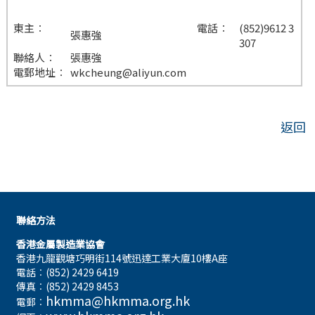
東主︰
電話︰
(852)9612 3
張惠強
307
聯絡人︰
張惠強
電郵地址︰
wkcheung@aliyun.com
返回
聯絡方法
香港金屬製造業協會
香港九龍觀塘巧明街114號迅達工業大廈10樓A座
電話︰(852) 2429 6419
傳真︰(852) 2429 8453
hkmma@hkmma.org.hk
電郵︰