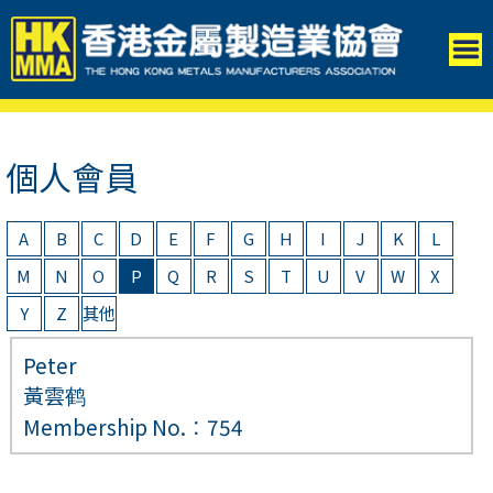
個人會員
A
B
C
D
E
F
G
H
I
J
K
L
M
N
O
P
Q
R
S
T
U
V
W
X
Y
Z
其他
Peter
黃雲鹤
Membership No.︰754