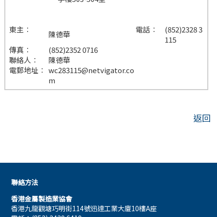
東主︰
電話︰
(852)2328 3
陳德華
115
傳真︰
(852)2352 0716
聯絡人︰
陳德華
電郵地址︰
wc283115@netvigator.co
m
返回
聯絡方法
香港金屬製造業協會
香港九龍觀塘巧明街114號迅達工業大廈10樓A座