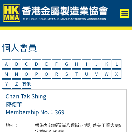
個人會員
A
B
C
D
E
F
G
H
I
J
K
L
M
N
O
P
Q
R
S
T
U
V
W
X
Y
Z
其他
Chan Tak Shing
陳德華
Membership No.︰369
地扯︰
香港九龍新蒲崗八達街2-4號, 善美工業大廈5
字樓503-504室