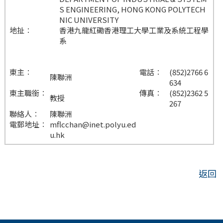
S ENGINEERING, HONG KONG POLYTECH
NIC UNIVERSITY
地扯︰
香港九龍紅磡香港理工大學工業及系統工程學
系
東主︰
電話︰
(852)2766 6
陳聯洲
634
東主職銜︰
傳真︰
(852)2362 5
教授
267
聯絡人︰
陳聯洲
電郵地址︰
mflcchan@inet.polyu.ed
u.hk
返回