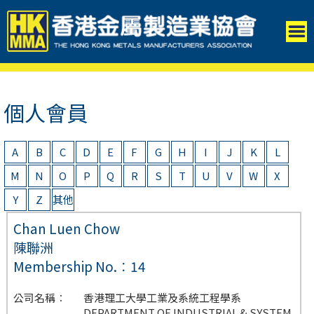
個人會員
A
B
C
D
E
F
G
H
I
J
K
L
M
N
O
P
Q
R
S
T
U
V
W
X
Y
Z
其他
Chan Luen Chow
陳聯洲
Membership No.︰14
公司名稱︰
香港理工大學工業及系統工程學系
DEPARTMENT OF INDUSTRIAL & SYSTEM