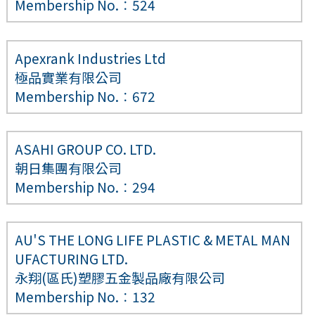
Membership No.︰524
Apexrank Industries Ltd
極品實業有限公司
Membership No.︰672
ASAHI GROUP CO. LTD.
朝日集團有限公司
Membership No.︰294
AU'S THE LONG LIFE PLASTIC & METAL MAN
UFACTURING LTD.
永翔(區氏)塑膠五金製品廠有限公司
Membership No.︰132