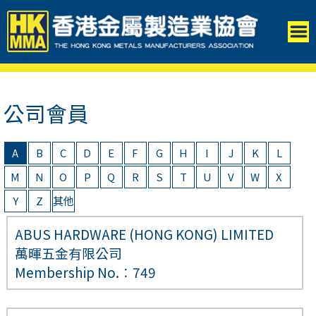
公司會員
A
B
C
D
E
F
G
H
I
J
K
L
M
N
O
P
Q
R
S
T
U
V
W
X
Y
Z
其他
ABUS HARDWARE (HONG KONG) LIMITED
萬暉五金有限公司
Membership No.︰749