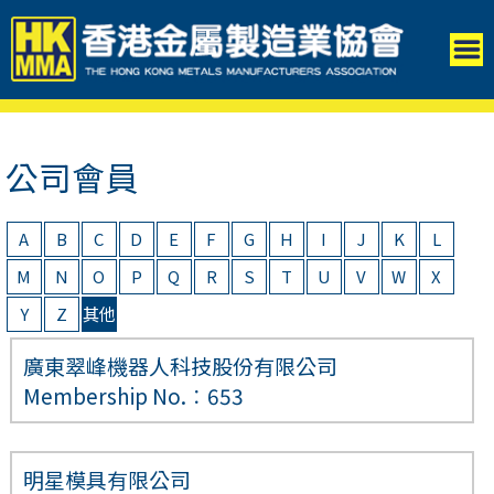
公司會員
A
B
C
D
E
F
G
H
I
J
K
L
M
N
O
P
Q
R
S
T
U
V
W
X
Y
Z
其他
廣東翠峰機器人科技股份有限公司
Membership No.︰653
明星模具有限公司