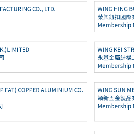
ACTURING CO., LTD.
WING HING B
榮興鈕扣國際
Membership
K.)LIMITED
WING KEI ST
司
永基金屬結構
Membership
P FAT) COPPER ALUMINIUM CO.
WING SUN ME
穎新五金製品
司
Membership