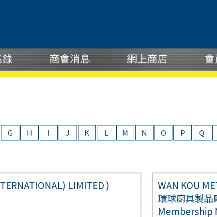
G
H
I
J
K
L
M
N
O
P
Q
TERNATIONAL) LIMITED )
WAN KOU MET
環球廚具製品
Membership