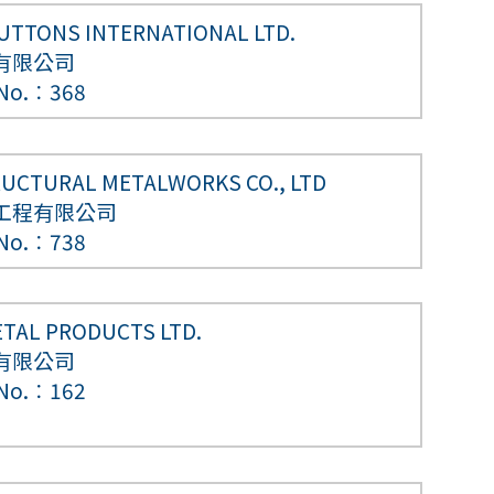
UTTONS INTERNATIONAL LTD.
有限公司
 No.︰368
RUCTURAL METALWORKS CO., LTD
工程有限公司
 No.︰738
TAL PRODUCTS LTD.
有限公司
 No.︰162