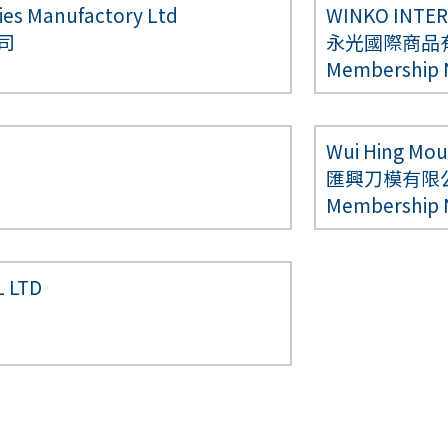
ries Manufactory Ltd
WINKO INTER
司
永光國際商品
Membership
Wui Hing Mou
匯興刀模有限
Membership
 LTD