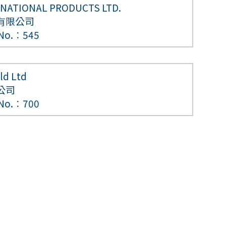
NATIONAL PRODUCTS LTD.
有限公司
 No.︰545
ld Ltd
公司
 No.︰700