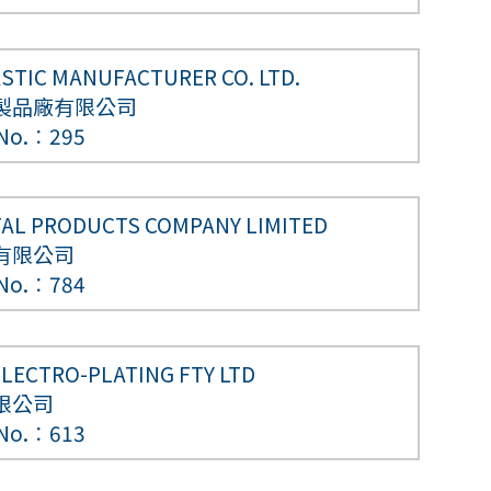
STIC MANUFACTURER CO. LTD.
製品廠有限公司
 No.︰295
AL PRODUCTS COMPANY LIMITED
有限公司
 No.︰784
LECTRO-PLATING FTY LTD
限公司
 No.︰613