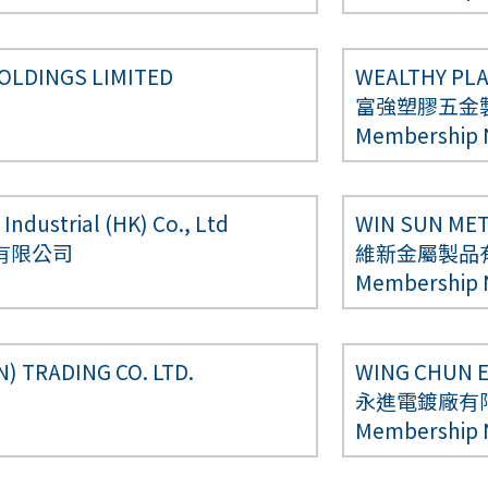
OLDINGS LIMITED
WEALTHY PLA
富強塑膠五金
Membership
Industrial (HK) Co., Ltd
WIN SUN MET
有限公司
維新金屬製品
Membership
 TRADING CO. LTD.
WING CHUN E
永進電鍍廠有
Membership