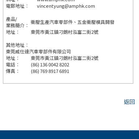
電郵地址︰
vincentyung@amphk.com
產品/
衝壓生產汽車零部件、五金衝壓模具開發
業務簡介︰
地址︰
東莞市黃江鎮刁朗村泓富二街2號
其他地址︰
東莞威仕達汽車零部件有限公司
地址︰
東莞市黃江鎮刁朗村泓富二街2號
電話︰
(86) 136 0042 8202
傳真︰
(86) 769 8917 6891
返回