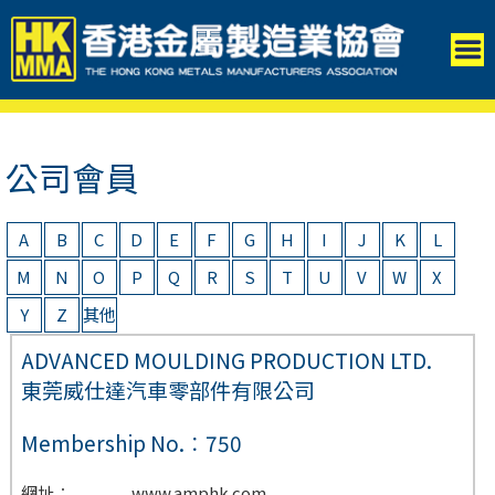
公司會員
A
B
C
D
E
F
G
H
I
J
K
L
M
N
O
P
Q
R
S
T
U
V
W
X
Y
Z
其他
ADVANCED MOULDING PRODUCTION LTD.
東莞威仕達汽車零部件有限公司
Membership No.︰750
網址︰
www.amphk.com