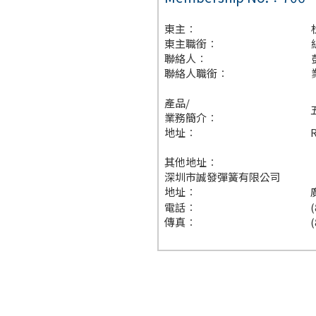
東主︰
東主職銜︰
聯絡人︰
聯絡人職銜︰
產品/
業務簡介︰
地址︰
R
其他地址︰
深圳市誠發彈簧有限公司
地址︰
電話︰
(
傳真︰
(