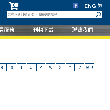
0
R
S
T
U
V
W
X
Y
Z
其他