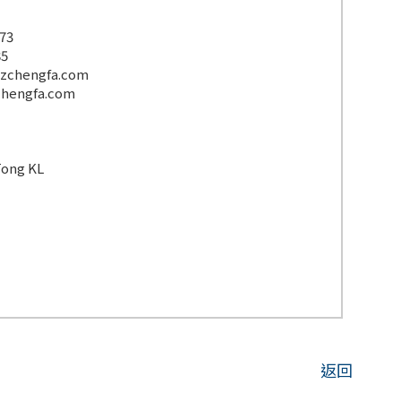
173
85
szchengfa.com
hengfa.com
Tong KL
返回