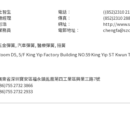
杜智生
電話︰
((852)2310 2
總經理
傳真︰
(852)2310 28
彭浩
網址︰
http://www.
業務員
電郵地址︰
chengfa@szc
五金彈簧, 汽車彈簧, 醫療彈簧, 扭簧
oom D5, 5/F King Yip Factory Building NO.59 King Yip ST Kwun 
廣東省深圳寶安區福永鎮鳯凰第四工業區興業三路7號
86)755 2732 3866
86)755 2732 2933