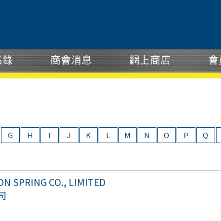
G
H
I
J
K
L
M
N
O
P
Q
N SPRING CO., LIMITED
司