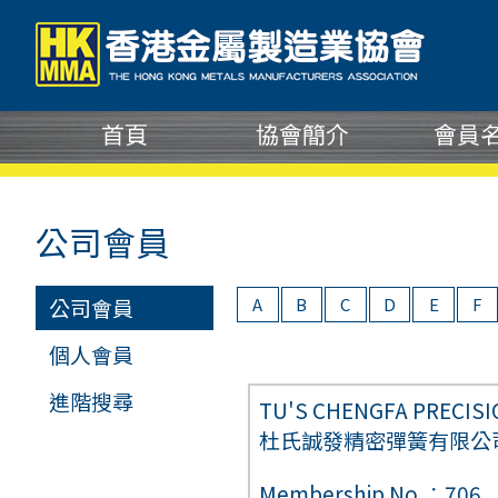
公司會員
公司會員
A
B
C
D
E
F
個人會員
進階搜尋
TU'S CHENGFA PRECISIO
杜氏誠發精密彈簧有限公
Membership No.︰706