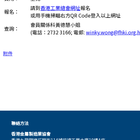
請到
香港工業總會網址
報名
報名：
或用手機掃瞄右方QR Code登入以上網址
會員關係科黃德慧小姐
查詢：
(電話：2732 3166; 電郵:
winky.wong@fhki.org.
附件
聯絡方法
香港金屬製造業協會