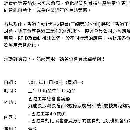
消費者對產品要求愈來愈高，優化品質及維持生產穩定性更
向智能自動化，成為企業近年的重點策略。
有見及此，香港自動化科技協會(工總第32分組)將以「香港工業
討會。除了分享香港工業4.0的資訊外，協會會員公司亦會講
應用、RFID及自動檢測設備，於不同行業的應用；藉此讓各
發展產業智能化。
活動詳情如下，名額有限，請各位會員踴躍參與！
日期：
2015年11月30日（星期一）
時間：
上午10時至中午12時半
香港工業總會會議廳
地點：
九龍長沙灣長裕街8號億京廣場31樓 (荔枝角港鐵站
- 香港工業4.0 簡介
內容：
- 香港自動化協會會員分享有關自動化設備於各行
費用：
全免