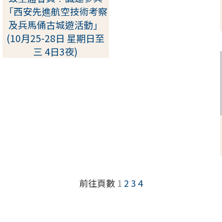
「西安先進航空技術考察
及兵馬俑古城遊活動」
(10月25-28日 星期日至
三 4日3夜)
前往頁數
1
2
3
4