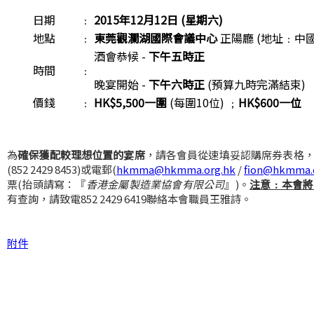
日期
﹕
2015
年12月12日 (星期六)
地點
﹕
東莞觀瀾湖國際會議中心
正陽廳 (地址﹕中
酒會恭候 -
下午五時正
時間
﹕
晚宴開始 -
下午六時正
(預算九時完滿結束)
價錢
﹕
HK$5,500
一圍
(每圍10位) ﹔
HK$600一位
為
確保獲配較理想位置的宴席
，請各會員從速填妥認購席券表格
(852 2429 8453)或電郵(
hkmma@hkmma.org.hk
/
fion@hkmma.
票(抬頭請寫：『
香港金屬製造業協會有限公司
』)。
注意﹕本會將
有查詢，請致電852 2429 6419聯絡本會職員王雅詩。
附件