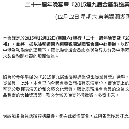
二十一週年晚宴暨『2015第九屆金屬製造
(12
月12日 星期六 東莞觀瀾湖
本會謹定於
2015年12月12日(星期六) 舉行「二十一週年晚宴暨
禮」，並將一如以往移師國內東莞觀瀾湖國際會議中心舉辦
，以
中港業務融合的環境下，藉此機會讓會員廠商與業界友好及中港
求製造熱鬧壯觀的場面氣氛。
協會於今年舉辦的『2015第九屆金屬製造業傑出從業員獎』選舉
從業員﹔此外，本會已向全體會員公開招募表演單位，使晚宴上
可充分發揮表演天份和文藝文化素質，藉此表現協會會員的企業
品豐富的大抽獎環節，務必令當天晚宴熱鬧壯觀、多姿多采。
現誠邀各會員踴躍認購席券，參與此歡愉宴會，並與各業界友好及