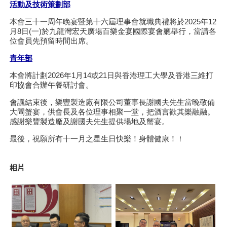
活動及技術策劃部
本會三十一周年晚宴暨第十六屆理事會就職典禮將於2025年12
月8日(一)於九龍灣宏天廣場百樂金宴國際宴會廳舉行，當請各
位會員先預留時間出席。
青年部
本會將計劃2026年1月14或21日與香港理工大學及香港三維打
印協會合辦午餐研討會。
會議結束後，樂豐製造廠有限公司董事長謝國夫先生當晚敬備
大閘蟹宴，供會長及各位理事相聚一堂，把酒言歡其樂融融。
感謝樂豐製造廠及謝國夫先生提供場地及蟹宴。
最後，祝願所有十一月之星生日快樂！身體健康！
！
相片