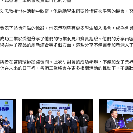
，為香港工業的發展貢獻自己的力量。
効忠教授也在活動中致辭，他勉勵學生們要珍惜這次學習的機會，
發表了熱情洋溢的致辭，他表示期望有更多學生加入協會，成為會
成功工業家受邀分享了他們的行業洞見和寶貴經驗。他們的分享內
術與電子產品的創新結合等多個方面。這些分享不僅讓參加者深入
與者在答問環節踴躍發問。此次研討會的成功舉辦，不僅加深了業
信在未來的日子裡，香港工業將會在更多相關活動的推動下，不斷