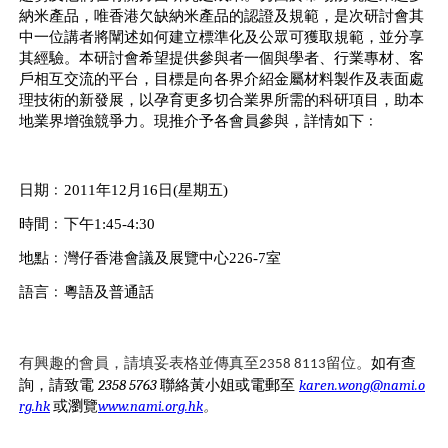
納米產品，唯香港欠缺納米產品的認證及規範，是次研討會其
中一位講者將闡述如何建立標準化及公眾可獲取規範，並分享
其經驗。本研討會希望提供參與者一個與學者、行業專材、客
戶相互交流的平台，目標是向各界介紹金屬材料製作及表面處
理技術的新發展，以孕育更多切合業界所需的科研項目，助本
地業界增強競爭力。現推介予各會員參與，詳情如下﹕
日期﹕2011年12月16日(星期五)
時間﹕下午1:45-4:30
地點﹕灣仔香港會議及展覽中心226-7室
語言﹕粵語及普通話
有興趣的會員，請填妥表格並傳真至
留位。
如有查
2358 8113
詢，請致電
聯絡黃小姐或電郵至
2358 5763
karen.wong@nami.o
或瀏覽
。
rg.hk
www.nami.org.hk