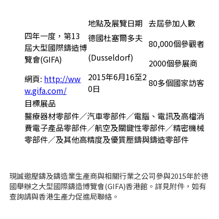
地點及展覽日期
去屆參加人數
四年一度，第13
德國杜塞爾多夫
80,000個參觀者
屆大型國際鑄造博
(Dusseldorf)
覽會(GIFA)
2000個參展商
2015年6月16至2
網頁:
http://ww
80多個國家訪客
0日
w.gifa.com/
目標展品
醫療器材零部件／汽車零部件／電腦、電訊及高檔消
費電子產品零部件／航空及關鍵性零部件／精密機械
零部件／及其他高精度及優質壓鑄與鑄造零部件
現誠邀壓鑄及鑄造業生產商與相關行業之公司參與2015年於德
國舉辦之大型國際鑄造博覽會(GIFA)香港館。詳見附件，如有
查詢請與香港生產力促進局聯絡。