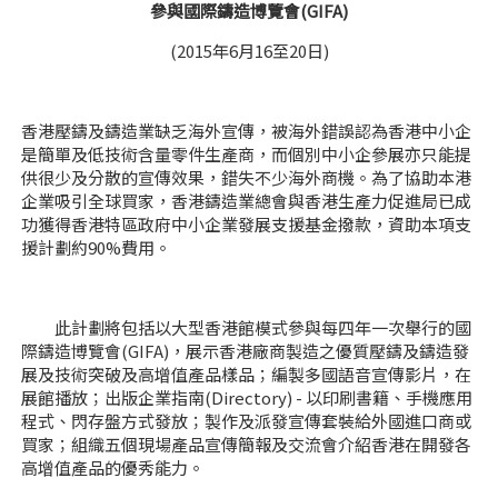
參與國際鑄造博覽會(GIFA)
(2015年6月16至20日)
香港壓鑄及鑄造業缺乏海外宣傳，被海外錯誤認為香港中小企
是簡單及低技術含量零件生產商，而個別中小企參展亦只能提
供很少及分散的宣傳效果，錯失不少海外商機。為了協助本港
企業吸引全球買家，香港鑄造業總會與香港生產力促進局已成
功獲得香港特區政府中小企業發展支援基金撥款，資助本項支
援計劃約90%費用。
此計劃將包括以大型香港館模式參與每四年一次舉行的國
際鑄造博覽會(GIFA)，展示香港廠商製造之優質壓鑄及鑄造發
展及技術突破及高增值產品樣品；編製多國語音宣傳影片，在
展館播放；出版企業指南(Directory) - 以印刷書籍、手機應用
程式、閃存盤方式發放；製作及派發宣傳套裝給外國進口商或
買家；組織五個現場產品宣傳簡報及交流會介紹香港在開發各
高增值產品的優秀能力。