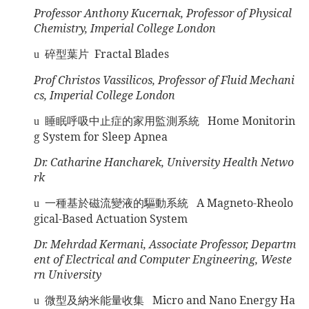
Professor Anthony Kucernak, Professor of Physical
Chemistry, Imperial College London
碎型葉片
Fractal Blades
u
Prof Christos Vassilicos, Professor of Fluid Mechani
cs, Imperial College London
睡眠呼吸中止症的家用監測系統
Home Monitorin
u
g System for Sleep Apnea
Dr. Catharine Hancharek, University Health Netwo
rk
一種基於磁流變液的驅動系統
A Magneto-Rheolo
u
gical-Based Actuation System
Dr. Mehrdad Kermani, Associate Professor, Departm
ent of Electrical and Computer Engineering, Weste
rn University
微型及納米能量收集
Micro and Nano Energy Ha
u