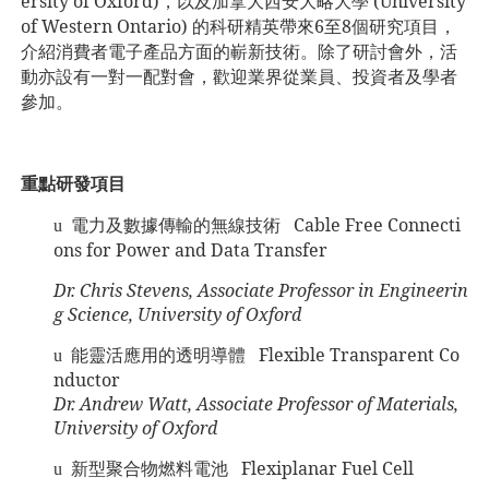
ersity of Oxford)，以及加拿大西安大略大學 (University
of Western Ontario) 的科研精英
帶來
6
至
8
個
研究
項目
，
介紹消費者電子產品方面的嶄新技術。除了研討會外，活
動亦設有一對一配對會，歡迎業界從業員、投資者及學者
參加。
重點研發項目
電力及數據傳輸的
無線技術
Cable Free Connecti
u
ons for Power and Data Transfer
Dr. Chris Stevens, Associate Professor in Engineerin
g Science, University of Oxford
能
靈活應用的透明導體
Flexible Transparent Co
u
nductor
Dr. Andrew Watt, Associate Professor of Materials,
University of
Oxford
新型聚合物燃料電池
Flexiplanar Fuel Cell
u