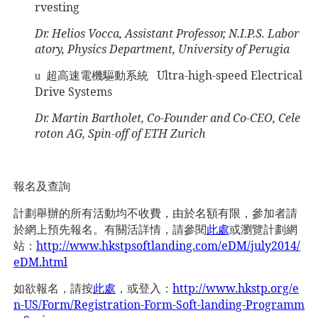
rvesting
Dr. Helios Vocca, Assistant Professor, N.I.P.S. Labor
atory, Physics Department, University of Perugia
超高速電機驅動系統
Ultra-high-speed Electrical
u
Drive Systems
Dr. Martin Bartholet, Co-Founder and Co-CEO, Cele
roton AG, Spin-off of ETH Zurich
報名及查詢
計劃舉辦的
所有
活動
均不收費，
由於名額
有限，
參加者請
於網上預先報名。有關活詳情，請參閱
此處
或瀏覽計劃網
站：
http://www.hkstpsoftlanding.com/eDM/july2014/
eDM.html
如欲報名，請按
此處
，或登入：
http://www.hkstp.org/e
n-US/Form/Registration-Form-Soft-landing-Programm