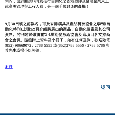
間內，面對面接觸有意推行自動化之香港塑膠及金屬企業東主
或高層管理與工程人員，是一個千載難逢的商機！
9
月30日或之前報名，可於香港模具及產品科技協會之季刊(自
動化特刊)上獲1/2頁介紹將展出的產品，自動化個案及其公司
資料。特刊將於展覽前2-4星期發放給協會及這項目各支持商
會之會員。
隨函附上資料及小冊子，如有任何垂詢，歡迎致電
(852) 98669072 / 2788 5553
或
(852)2788
5556 / 2788 5786
與
黃先生或楊小姐聯絡。
附件
返回