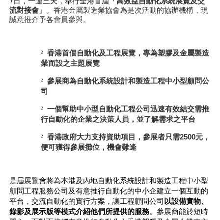
7日，一連三天，舉行全港首屆
「高效益自動化系統展覽及交
流對接會」
。香港金屬製造業協會為是次活動的協辦機構，現
誠意推介予各會員參與。
香港首個自動化及工程展覽，專為塑膠及金屬製造
²
業而設之主題展覽
參展商為自動化系統設計和製造工程中小型顧問公
²
司
一個幫助中小型自動化工程公司迅速有效結交需推
²
行自動化的企業之決策人員，並了解需求之平台
香港政府大力支持資助項目，參展者只需
元，
2500
²
便可獲得參展攤位，機會難逢
是
屆展覽會將為本港及內地自動化系統設計和製造工程中小型
顧問工程服務公司及有意推行自動化的中小企建立一個互動的
平台，交流自動化的實行方案，讓工程顧問公司
以設備實物、
錄影及展示版等模式介紹他們所提供的服務
。參展商能於短時